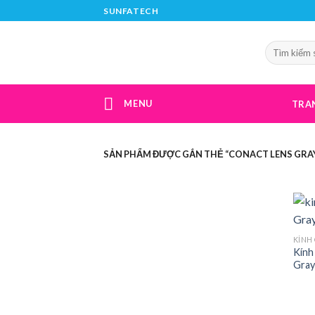
Skip
SUNFATECH
to
content
MENU
TRA
SẢN PHẨM ĐƯỢC GẮN THẺ “CONACT LENS GRA
KÍNH
Kính
Gray