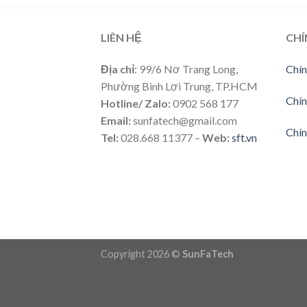
LIÊN HỆ
CHÍ
Địa chỉ
: 99/6 Nơ Trang Long,
Chín
Phường Bình Lợi Trung, TP.HCM
Chín
Hotline/ Zalo:
0902 568 177
Email:
sunfatech@gmail.com
Chín
Tel:
028.668 11377 –
Web:
sft.vn
Copyright 2026 ©
SunFaTech