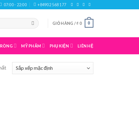
07:00 - 22:00
+84902 568 177
0
GIỎ HÀNG /
₫
0
 TRÒNG
MỸ PHẨM
PHỤ KIỆN
LIÊN HỆ
hất