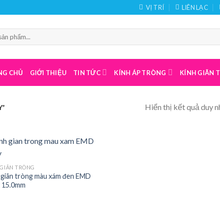
VỊ TRÍ
LIÊN LẠC
NG CHỦ
GIỚI THIỆU
TIN TỨC
KÍNH ÁP TRÒNG
KÍNH GIÃN
Hiển thị kết quả duy n
Y”
 GIÃN TRÒNG
 giãn tròng màu xám đen EMD
 15.0mm