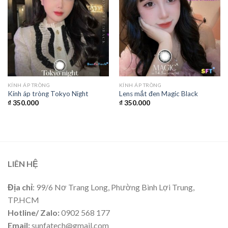
KÍNH ÁP TRÒNG
KÍNH ÁP TRÒNG
Kính áp tròng Tokyo Night
Lens mắt đen Magic Black
₫
350.000
₫
350.000
LIÊN HỆ
Địa chỉ
: 99/6 Nơ Trang Long, Phường Bình Lợi Trung,
TP.HCM
Hotline/ Zalo:
0902 568 177
Email:
sunfatech@gmail.com