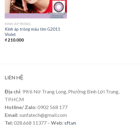
KÍNH ÁP TRÒNG
Kính áp tròng màu tím G2011
Violet
₫
210.000
LIÊN HỆ
Địa chỉ
: 99/6 Nơ Trang Long, Phường Bình Lợi Trung,
TP.HCM
Hotline/ Zalo:
0902 568 177
Email:
sunfatech@gmail.com
Tel:
028.668 11377 –
Web:
sft.vn