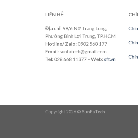
LIÊN HỆ
CHÍ
Địa chỉ
: 99/6 Nơ Trang Long,
Chín
Phường Bình Lợi Trung, TP.HCM
Chín
Hotline/ Zalo:
0902 568 177
Email:
sunfatech@gmail.com
Chín
Tel:
028.668 11377 –
Web:
sft.vn
Copyright 2026 ©
SunFaTech