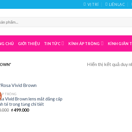
VỊ TRÍ
LIÊN LẠC
NG CHỦ
GIỚI THIỆU
TIN TỨC
KÍNH ÁP TRÒNG
KÍNH GIÃN
Hiển thị kết quả duy n
ROWN”
 ÁP TRÒNG
%
sa Vivid Brown lens mắt đẳng cấp
nh tế trong từng chi tiết
Giá
Giá
.000
₫
499.000
gốc
hiện
là:
tại
₫ 600.000.
là:
₫ 499.000.