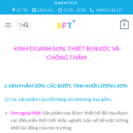
Skip
SUNFATECH
VỊ TRÍ
LIÊN LẠC
07:00 - 22:00
+84902 568 177
to
content
0
KINH DOANH SƠN, THIẾT BỊ NƯỚC VÀ
CHỐNG THẤM
I/ SẢN PHẨM SƠN, CÁC BƯỚC TÍNH KHỐI LƯỢNG SƠN
1) Các sản phẩm của một hãng sơn thường bao gồm:
Sơn ngoại thất:
Sản phẩm này được thiết kế để chịu được
các điều kiện thời tiết khắc nghiệt, bảo vệ bề mặt tường
khỏi tác động của môi trường.