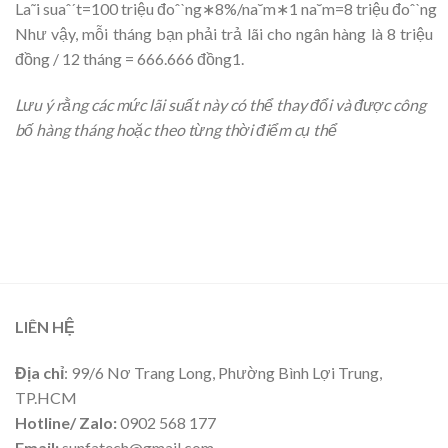
La˜i suaˆˊt=100 triệu đoˆˋng∗8%/na˘m∗1 na˘m=8 triệu đoˆˋng
Như vậy, mỗi tháng bạn phải trả lãi cho ngân hàng là 8 triệu
đồng / 12 tháng = 666.666 đồng1.
Lưu ý rằng các mức lãi suất này có thể thay đổi và được công
bố hàng tháng hoặc theo từng thời điểm cụ thể
LIÊN HỆ
Địa chỉ
: 99/6 Nơ Trang Long, Phường Bình Lợi Trung,
TP.HCM
Hotline/ Zalo:
0902 568 177
Email:
sunfatech@gmail.com